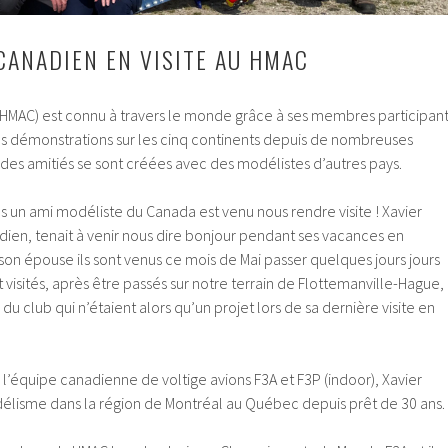
CANADIEN EN VISITE AU HMAC
(HMAC) est connu à travers le monde grâce à ses membres participan
s démonstrations sur les cinq continents depuis de nombreuses
 des amitiés se sont créées avec des modélistes d’autres pays.
es un ami modéliste du Canada est venu nous rendre visite ! Xavier
ien, tenait à venir nous dire bonjour pendant ses vacances en
n épouse ils sont venus ce mois de Mai passer quelques jours jours
t visités, après être passés sur notre terrain de Flottemanville-Hague,
s du club qui n’étaient alors qu’un projet lors de sa dernière visite en
l’équipe canadienne de voltige avions F3A et F3P (indoor), Xavier
délisme dans la région de Montréal au Québec depuis prêt de 30 ans.