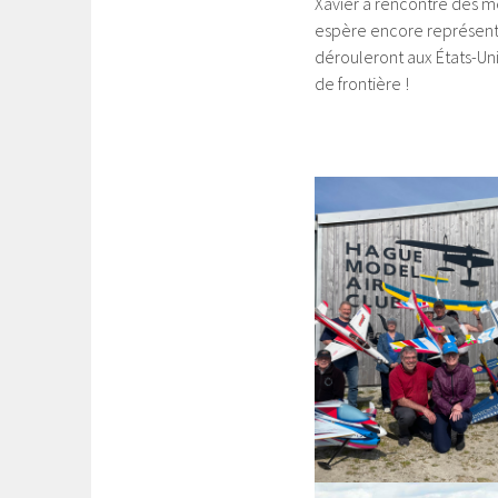
Xavier a rencontré des m
espère encore représente
dérouleront aux États-Un
de frontière !