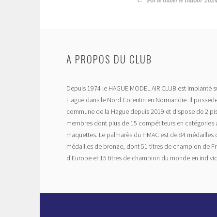
Porte ouverte indoor 202
DES
ARTICLES
A PROPOS DU CLUB
Depuis 1974 le HAGUE MODEL AIR CLUB est implanté su
Hague dans le Nord Cotentin en Normandie. Il possède
commune de la Hague depuis 2019 et dispose de 2 pis
membres dont plus de 15 compétiteurs en catégories a
maquettes. Le palmarès du HMAC est de 84 médailles d'
médailles de bronze, dont 51 titres de champion de Fr
d'Europe et 15 titres de champion du monde en individ