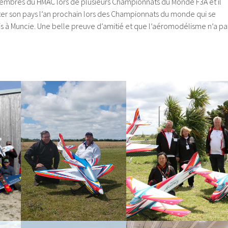
embres du HMAC lors de plusieurs Championnats du Monde F3A et il
r son pays l’an prochain lors des Championnats du monde qui se
is à Muncie. Une belle preuve d’amitié et que l’aéromodélisme n’a pa