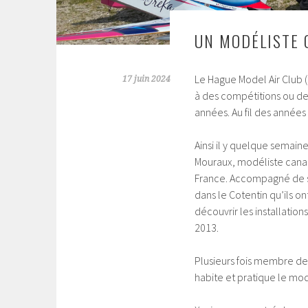
UN MODÉLISTE 
Le Hague Model Air Club 
17 juin 2024
à des compétitions ou de
années. Au fil des années
Ainsi il y quelque semain
Mouraux, modéliste canad
France. Accompagné de so
dans le Cotentin qu’ils on
découvrir les installation
2013.
Plusieurs fois membre de 
habite et pratique le mo