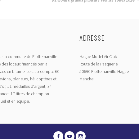
4
Rencontre grands planeurs Vieilles Toiles 2024
ADRESSE
r la commune de Flottemanville-
Hague Model Air Club
 des locaux financés par la
Route de la Pasquerie
tes en bitume. Le club compte 60
50690 Flottemanville-Hague
vions, planeurs, hélicoptères et
Manche
or, 51 médailles d'argent, 34
ance, 17 titres de champion
uel et en équipe.