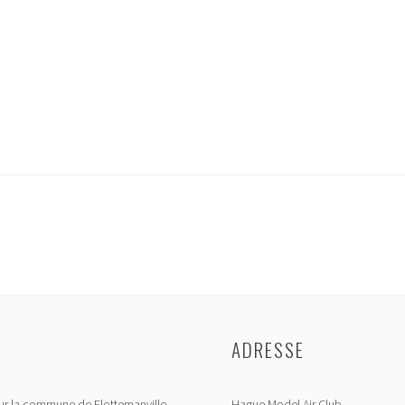
ADRESSE
r la commune de Flottemanville-
Hague Model Air Club