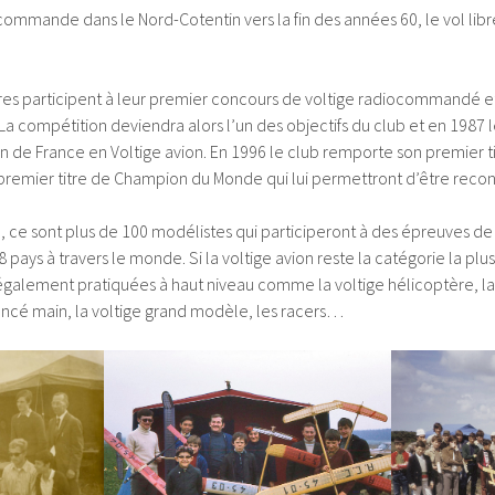
commande dans le Nord-Cotentin vers la fin des années 60, le vol libre
s participent à leur premier concours de voltige radiocommandé e
La compétition deviendra alors l’un des objectifs du club et en 1987
n de France en Voltige avion. En 1996 le club remporte son premier 
premier titre de Champion du Monde qui lui permettront d’être reco
, ce sont plus de 100 modélistes qui participeront à des épreuves d
 pays à travers le monde. Si la voltige avion reste la catégorie la pl
 également pratiquées à haut niveau comme la voltige hélicoptère, l
lancé main, la voltige grand modèle, les racers…