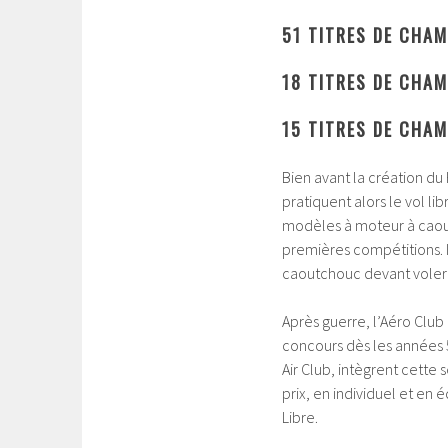
51 TITRES DE CHAM
18 TITRES DE CHA
15 TITRES DE CHA
Bien avant la création d
pratiquent alors le vol li
modèles à moteur à caoutch
premières compétitions. I
caoutchouc devant voler 
Après guerre, l’Aéro Clu
concours dès les années 
Air Club, intègrent cette
prix, en individuel et e
Libre.