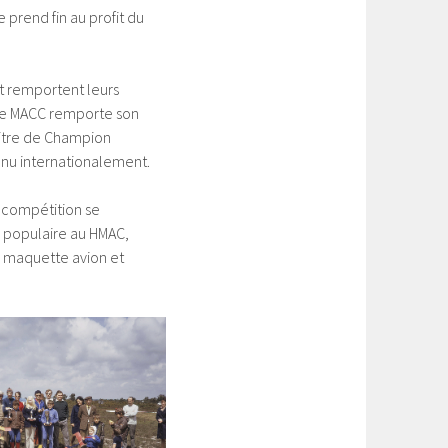
 prend fin au profit du
t remportent leurs
 le MACC remporte son
titre de Champion
nnu internationalement.
e compétition se
us populaire au HMAC,
a maquette avion et