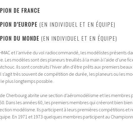
PION DE FRANCE
MPION D’EUROPE
(EN INDIVIDUEL ET EN ÉQUIPE)
MPION DU MONDE
(EN INDIVIDUEL ET EN ÉQUIPE)
u HMAC et l’arrivée du vol radiocommandé, les modélistes présents da
bre. Les modèles sont des planeurs treuillés à la main à l’aide d’une f
ouc. Ils sont construits l’hiver afin d’être prêts aux premiers beaux 
l s’agit très souvent de compétition de durée, les planeurs ou les m
le plus longtemps possible.
b de Cherbourg abrite une section d’aéromodélisme et les membres p
50. Dans les années 60, les premiers membres qui créeront bien bien
 section modélisme. Ils participent à leurs premières compétitions 
n équipe. En 1971 et 1973 quelques membres participent au Championn