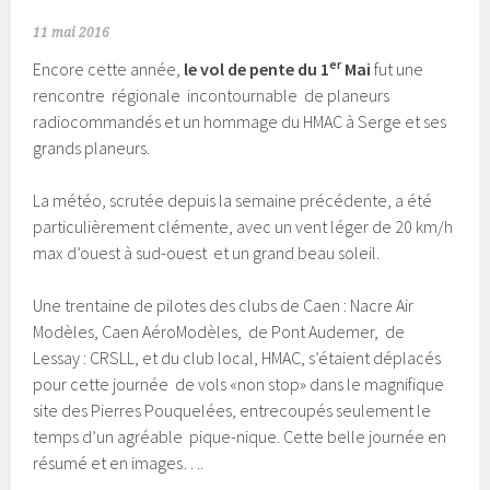
11 mai 2016
er
Encore cette année,
le vol de pente du 1
Mai
fut une
rencontre
régionale incontournable de planeurs
radiocommandés et un hommage du HMAC à Serge et ses
grands planeurs.
La météo, scrutée depuis la semaine précédente, a été
particulièrement clémente, avec un vent léger de 20 km/h
max d’ouest à sud-ouest et un grand beau soleil.
Une trentaine de pilotes des clubs de Caen : Nacre Air
Modèles, Caen AéroModèles, de Pont Audemer, de
Lessay : CRSLL, et du club local, HMAC, s’étaient déplacés
pour cette journée de vols «non stop» dans le magnifique
site des Pierres Pouquelées, entrecoupés seulement le
temps d’un agréable pique-nique. Cette belle journée en
résumé et en images….