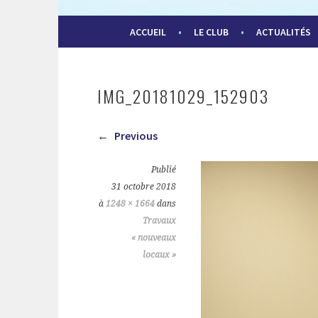
HAGUE MODEL AIR C
ACCUEIL
LE CLUB
ACTUALITÉS
IMG_20181029_152903
Previous
Publié
31 octobre 2018
à
1248 × 1664
dans
Travaux
« nouveaux
locaux »