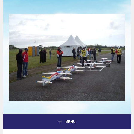
Aller
au
contenu
principal
ENVOL DANS LE COTENTIN
HAGUE MODEL AIR CLUB
MENU