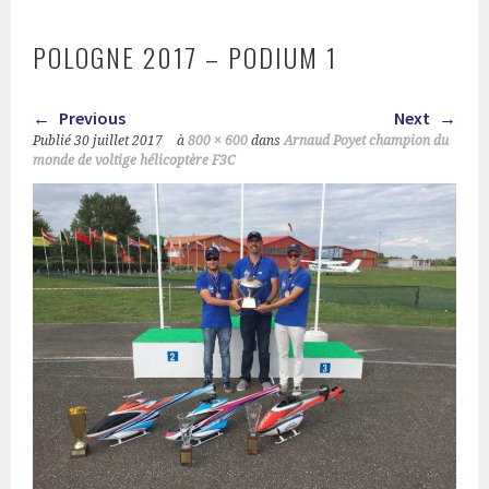
POLOGNE 2017 – PODIUM 1
Previous
Next
Publié
30 juillet 2017
à
800 × 600
dans
Arnaud Poyet champion du
monde de voltige hélicoptère F3C